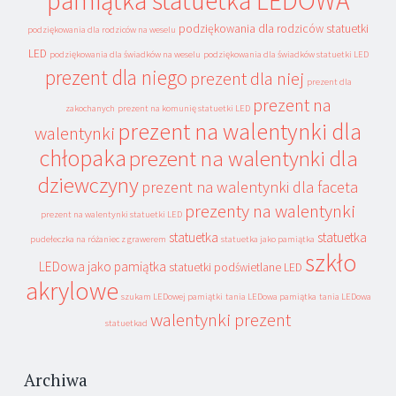
pamiątka statuetka LEDOWA
podziękowania dla rodziców statuetki
podziękowania dla rodziców na weselu
LED
podziękowania dla świadków na weselu
podziękowania dla świadków statuetki LED
prezent dla niego
prezent dla niej
prezent dla
prezent na
zakochanych
prezent na komunię statuetki LED
prezent na walentynki dla
walentynki
chłopaka
prezent na walentynki dla
dziewczyny
prezent na walentynki dla faceta
prezenty na walentynki
prezent na walentynki statuetki LED
statuetka
statuetka
pudełeczka na różaniec z grawerem
statuetka jako pamiątka
szkło
LEDowa jako pamiątka
statuetki podświetlane LED
akrylowe
szukam LEDowej pamiątki
tania LEDowa pamiątka
tania LEDowa
walentynki prezent
statuetkad
Archiwa