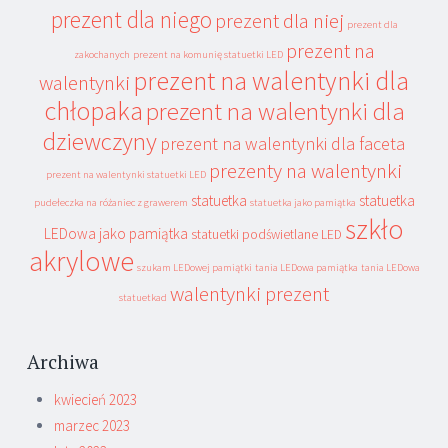
prezent dla niego
prezent dla niej
prezent dla
prezent na
zakochanych
prezent na komunię statuetki LED
prezent na walentynki dla
walentynki
chłopaka
prezent na walentynki dla
dziewczyny
prezent na walentynki dla faceta
prezenty na walentynki
prezent na walentynki statuetki LED
statuetka
statuetka
pudełeczka na różaniec z grawerem
statuetka jako pamiątka
szkło
LEDowa jako pamiątka
statuetki podświetlane LED
akrylowe
szukam LEDowej pamiątki
tania LEDowa pamiątka
tania LEDowa
walentynki prezent
statuetkad
Archiwa
kwiecień 2023
marzec 2023