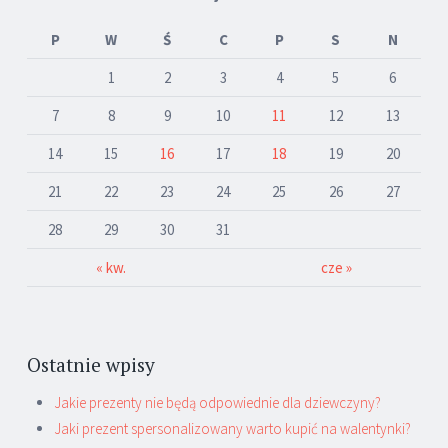
P
W
Ś
C
P
S
N
1
2
3
4
5
6
7
8
9
10
11
12
13
14
15
16
17
18
19
20
21
22
23
24
25
26
27
28
29
30
31
« kw.
cze »
Ostatnie wpisy
Jakie prezenty nie będą odpowiednie dla dziewczyny?
Jaki prezent spersonalizowany warto kupić na walentynki?