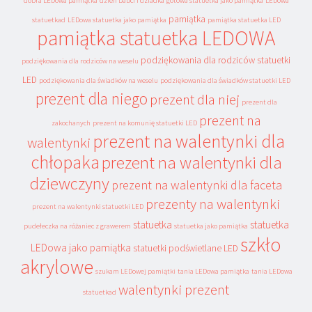
dobra LEDowa pamiątka
dzień babci i dziadka
gotowa statuetka jako pamiątka
LEDowa
pamiątka
statuetkad
LEDowa statuetka jako pamiątka
pamiątka statuetka LED
pamiątka statuetka LEDOWA
podziękowania dla rodziców statuetki
podziękowania dla rodziców na weselu
LED
podziękowania dla świadków na weselu
podziękowania dla świadków statuetki LED
prezent dla niego
prezent dla niej
prezent dla
prezent na
zakochanych
prezent na komunię statuetki LED
prezent na walentynki dla
walentynki
chłopaka
prezent na walentynki dla
dziewczyny
prezent na walentynki dla faceta
prezenty na walentynki
prezent na walentynki statuetki LED
statuetka
statuetka
pudełeczka na różaniec z grawerem
statuetka jako pamiątka
szkło
LEDowa jako pamiątka
statuetki podświetlane LED
akrylowe
szukam LEDowej pamiątki
tania LEDowa pamiątka
tania LEDowa
walentynki prezent
statuetkad