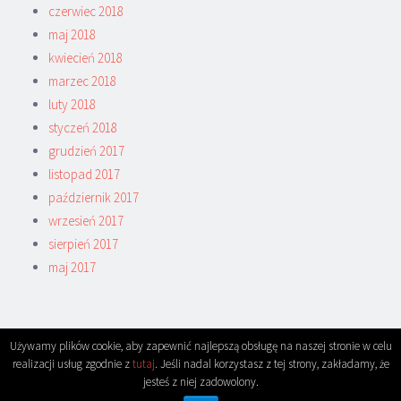
czerwiec 2018
maj 2018
kwiecień 2018
marzec 2018
luty 2018
styczeń 2018
grudzień 2017
listopad 2017
październik 2017
wrzesień 2017
sierpień 2017
maj 2017
Używamy plików cookie, aby zapewnić najlepszą obsługę na naszej stronie w celu
realizacji usług zgodnie z
tutaj
. Jeśli nadal korzystasz z tej strony, zakładamy, że
jesteś z niej zadowolony.
THEME: SORBET.