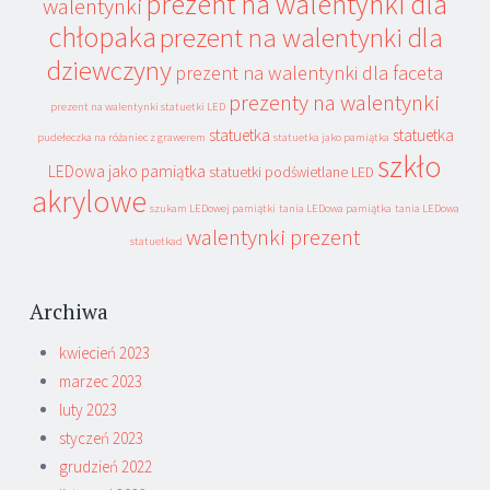
prezent na walentynki dla
walentynki
chłopaka
prezent na walentynki dla
dziewczyny
prezent na walentynki dla faceta
prezenty na walentynki
prezent na walentynki statuetki LED
statuetka
statuetka
pudełeczka na różaniec z grawerem
statuetka jako pamiątka
szkło
LEDowa jako pamiątka
statuetki podświetlane LED
akrylowe
szukam LEDowej pamiątki
tania LEDowa pamiątka
tania LEDowa
walentynki prezent
statuetkad
Archiwa
kwiecień 2023
marzec 2023
luty 2023
styczeń 2023
grudzień 2022