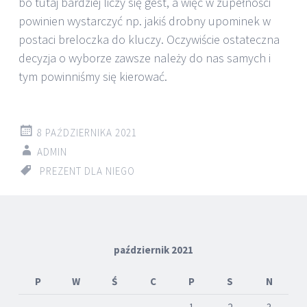
bo tutaj bardziej liczy się gest, a więc w zupełności
powinien wystarczyć np. jakiś drobny upominek w
postaci breloczka do kluczy. Oczywiście ostateczna
decyzja o wyborze zawsze należy do nas samych i
tym powinniśmy się kierować.
8 PAŹDZIERNIKA 2021
ADMIN
PREZENT DLA NIEGO
październik 2021
P
W
Ś
C
P
S
N