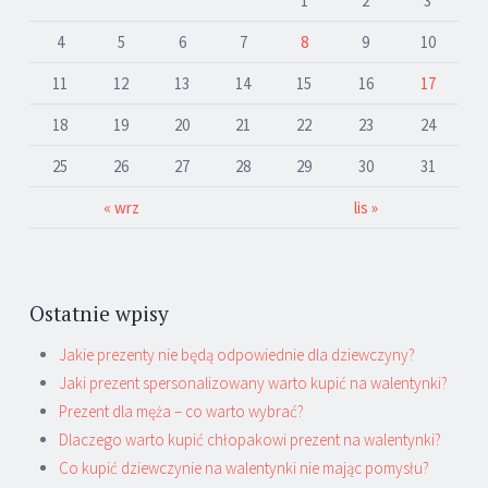
1
2
3
4
5
6
7
8
9
10
11
12
13
14
15
16
17
18
19
20
21
22
23
24
25
26
27
28
29
30
31
« wrz
lis »
Ostatnie wpisy
Jakie prezenty nie będą odpowiednie dla dziewczyny?
Jaki prezent spersonalizowany warto kupić na walentynki?
Prezent dla męża – co warto wybrać?
Dlaczego warto kupić chłopakowi prezent na walentynki?
Co kupić dziewczynie na walentynki nie mając pomysłu?